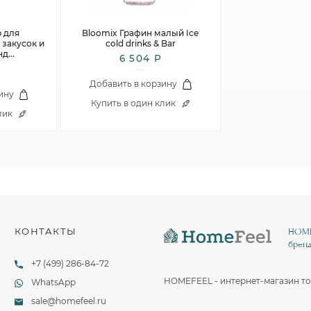
Столовые и десертные ножи
Столовые и чайные ложки
 для
Bloomix Графин малый Ice
закусок и
cold drinks & Bar
нд
...
6 504 Р
Р
Добавить в корзину
ину
Купить в один клик
лик
КОНТАКТЫ
HOMEF
бренд
+7 (499) 286-84-72
HOMEFEEL - интернет-магазин то
WhatsApp
sale@homefeel.ru