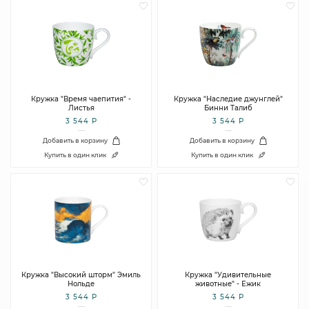
Кружка "Время чаепития" -
Кружка "Наследие джунглей"
Листья
Бинни Талиб
3 544 Р
3 544 Р
Добавить в корзину
Добавить в корзину
Купить в один клик
Купить в один клик
Кружка "Высокий шторм" Эмиль
Кружка "Удивительные
Нольде
животные" - Ежик
3 544 Р
3 544 Р