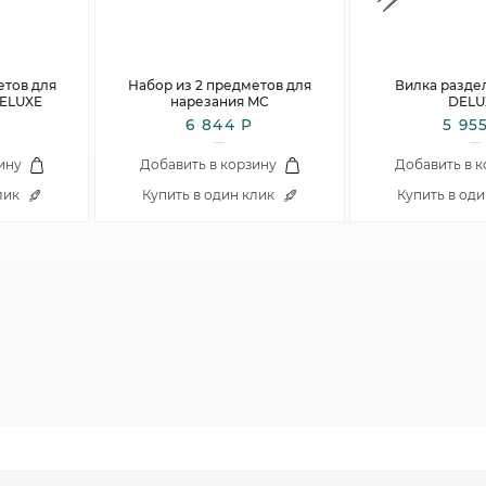
Столовые и десертные ножи
Столовые и чайные ложки
етов для
Набор из 2 предметов для
Вилка разде
DELUXE
нарезания MC
DELU
6 844 Р
5 95
ину
Добавить в корзину
Добавить в 
лик
Купить в один клик
Купить в од