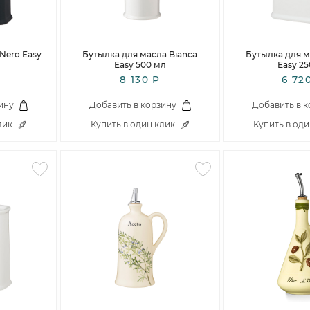
Столовые и десертные ножи
Столовые и чайные ложки
Nero Easy
Бутылка для масла Bianca
Бутылка для м
Easy 500 мл
Easy 25
8 130 Р
6 72
ину
Добавить в корзину
Добавить в 
лик
Купить в один клик
Купить в од