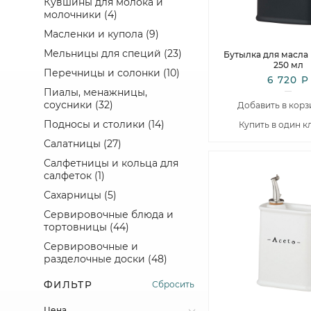
Кувшины для молока и
доски
Пиалы, менажницы, соусники
приготовления
молочники (4)
ЧАЙ И КОФЕ
Хлебницы и бисквитницы
Подносы и столики
Масленки и купола (9)
Заварочные чайники и френч
Ящики для хранения
Салатницы
прессы
Мельницы для специй (23)
Бутылка для масла 
Салфетницы и кольца для
ФОРМЫ И ИНСТРУМЕНТ ДЛЯ
Кофеварки и кофейники
250 мл
салфеток
ВЫПЕЧКИ
Перечницы и солонки (10)
6 720 Р
Кофейные пары
Сахарницы
Кондитерский инструмент
Пиалы, менажницы,
Кофемолки
Сервировочные блюда и
соусники (32)
Наборы форм для выпекания
Добавить в корз
тортовницы
Кружки и стаканы
Противни
Подносы и столики (14)
Купить в один к
Сервировочные и разделочные
Кувшины для молока и
Разъемные формы для
доски
молочники
Салатницы (27)
выпекания
Ложки и ситечки для
Салфетницы и кольца для
Формы для выпекания
заваривания
салфеток (1)
Формы для хлеба и пиццы
Подставки для чайных
Сахарницы (5)
пакетиков
Сервировочные блюда и
Сахарницы
тортовницы (44)
Термокружки и термосы
Сервировочные и
Чайные и кофейные наборы
разделочные доски (48)
Чашки и чайные пары
ФИЛЬТР
Сбросить
Цена