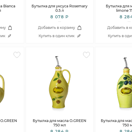
а Bianca
Бутылка для уксуса Rosemary
Бутылка для м
л
0.5 л
limone 7
8 078 Р
8 28
ину
Добавить в корзину
Добавить в 
лик
Купить в один клик
Купить в од
 O.GREEN
Бутылка для масла O.GREEN
Бутылка для мас
750 мл
750 
8 284 Р
8 28