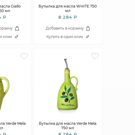
асла Giallo
Бутылка для масла WHITE 750
50 мл
мл
4 Р
8 284 Р
корзину
Добавить в корзину
ин клик
Купить в один клик
ла Verde Mela
Бутылка для масла Verde Mela
мл
750 мл
4 Р
8 284 Р