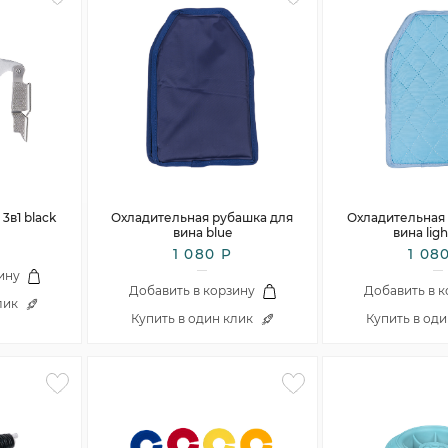
в1 black
Охладительная рубашка для
Охладительная
вина blue
вина ligh
1 080 Р
1 08
ину
Добавить в корзину
Добавить в 
лик
Купить в один клик
Купить в од