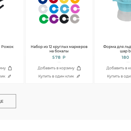
а Рожок
Набор из 12 круглых маркеров
Форма для льда
на бокалы
шар b
578 Р
180
ину
Добавить в корзину
Добавить в 
лик
Купить в один клик
Купить в од
ЩЕ