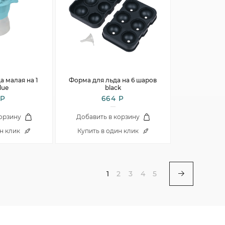
 малая на 1
Форма для льда на 6 шаров
lue
black
 Р
664 Р
корзину
Добавить в корзину
ин клик
Купить в один клик
1
2
3
4
5