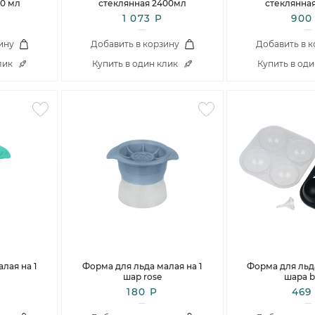
00 мл
стеклянная 2400мл
стеклянна
1 073 Р
900
ину
Добавить в корзину
Добавить в 
лик
Купить в один клик
Купить в од
лая на 1
Форма для льда малая на 1
Форма для льд
шар rose
шара b
180 Р
469