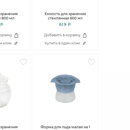
Nuova Cer
Koenitz
Pulltex
SagaForm
KUTAHYA
Rose of England
 хранения
Емкость для хранения
я 800 мл
стеклянная 600 мл
T&G
Laura Ashley
SagaForm
 Р
619 Р
Uneca
Nuova Cer
T&G
Vacu Vin
Porcel
Vacu Vin
корзину
Добавить в корзину
Viejo Valle
SagaForm
Viejo Valle
ин клик
Купить в один клик
Waechtersbach
T&G
Waechtersbach
Uneca
Viejo Valle
Галерея брендов
Галерея брендов
Waechtersbach
Галерея брендов
 хранения
Форма для льда малая на 1