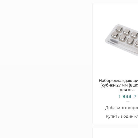
Набор охлаждающи
(кубики 27 мм (8шт
для ль
...
1 988 Р
Добавить в корз
Купить в один к