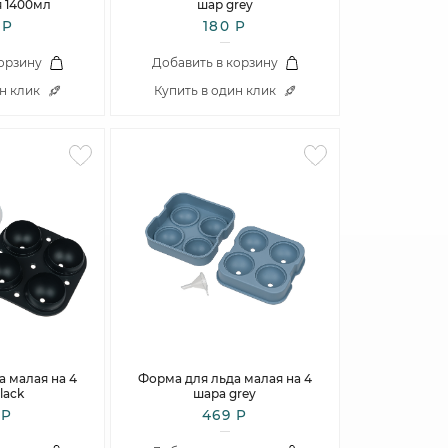
я 1400мл
шар grey
 Р
180 Р
корзину
Добавить в корзину
ин клик
Купить в один клик
а малая на 4
Форма для льда малая на 4
lack
шара grey
 Р
469 Р