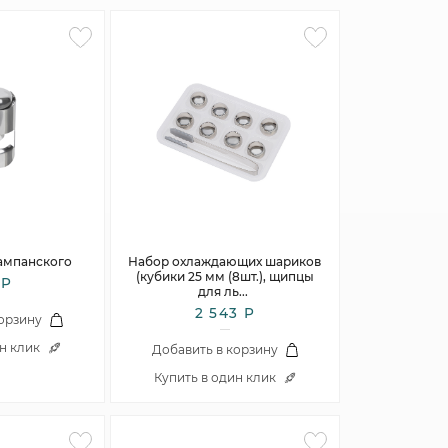
ампанского
Набор охлаждающих шариков
(кубики 25 мм (8шт.), щипцы
 Р
для ль
...
2 543 Р
корзину
ин клик
Добавить в корзину
Купить в один клик