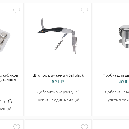
х кубиков
Штопор рычажный 3в1 black
Пробка для ш
.), щипцы
971 Р
578
Добавить в корзину
Добавить в 
Купить в один клик
Купить в од
ину
лик