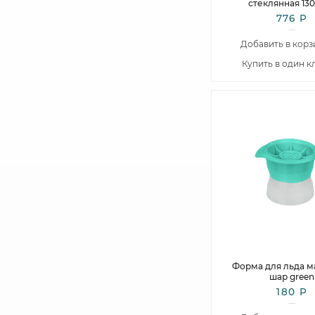
стеклянная 13
776 Р
Добавить в корз
Купить в один к
Форма для льда ма
шар green
180 Р