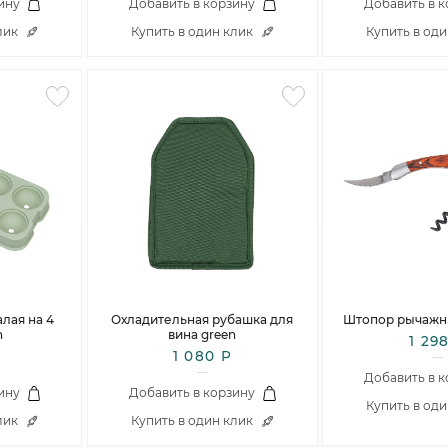
ину
Добавить в корзину
Добавить в 
лик
Купить в один клик
Купить в од
лая на 4
Охладительная рубашка для
Штопор рычажны
n
вина green
1 29
1 080 Р
Добавить в 
ину
Добавить в корзину
Купить в од
лик
Купить в один клик