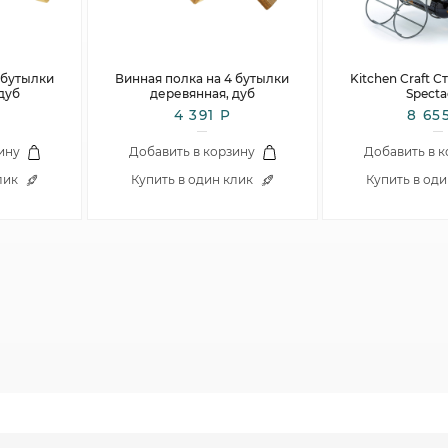
Столовые и десертные ножи
Столовые и чайные ложки
 бутылки
Винная полка на 4 бутылки
Kitchen Craft С
дуб
деревянная, дуб
Specta
4 391 Р
8 65
ину
Добавить в корзину
Добавить в 
лик
Купить в один клик
Купить в од