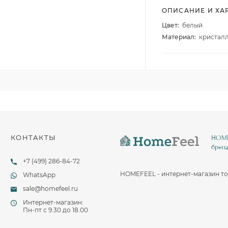
Столовые и десертные ножи
ОПИСАНИЕ И ХА
Столовые и чайные ложки
Цвет:
белый
Материал:
кристал
КОНТАКТЫ
HOMEF
бренд
+7 (499) 286-84-72
HOMEFEEL - интернет-магазин то
WhatsApp
sale@homefeel.ru
Интернет-магазин:
Пн-пт c 9.30 до 18.00