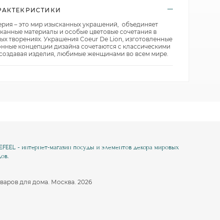
РАКТЕКРИСТИКИ
Nuova Cer
Koenitz
Pulltex
SagaForm
KUTAHYA
Rose of England
ерия – это мир изысканных украшений, объединяет
сканные материалы и особые цветовые сочетания в
T&G
Laura Ashley
SagaForm
ых творениях. Украшения Coeur De Lion, изготовленные
Uneca
Nuova Cer
T&G
нные концепции дизайна сочетаются с классическими
создавая изделия, любимые женщинами во всем мире.
Vacu Vin
Porcel
Vacu Vin
Viejo Valle
SagaForm
Viejo Valle
Waechtersbach
T&G
Waechtersbach
Uneca
Viejo Valle
Галерея брендов
Галерея брендов
Waechtersbach
Галерея брендов
EEL - интернет-магазин посуды и элементов декора мировых
ов.
варов для дома. Москва. 2026