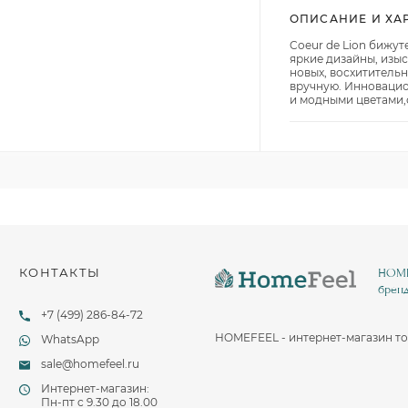
Столовые и десертные ножи
ОПИСАНИЕ И ХА
Столовые и чайные ложки
Coeur de Lion бижут
яркие дизайны, изы
новых, восхитительн
вручную. Инновацио
и модными цветами,
КОНТАКТЫ
HOMEF
бренд
+7 (499) 286-84-72
HOMEFEEL - интернет-магазин то
WhatsApp
sale@homefeel.ru
Интернет-магазин:
Пн-пт c 9.30 до 18.00