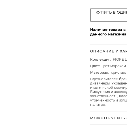
Столовые и десертные ножи
Столовые и чайные ложки
КУПИТЬ В ОДИ
Наличие товара в
данного магазина
ОПИСАНИЕ И ХА
Коллекция:
FIORE L
Цвет:
цвет морской
Материал:
кристал
Вдохновителем бренд
дизайнеры. Украшен
итальянской ювелир
Бижутерия и аксесс
женственность, клас
утонченность и изя
палитре.
МОЖНО КУПИТЬ 