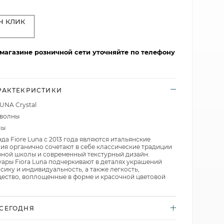
Nuova Cer
Koenitz
Pulltex
Н КЛИК
SagaForm
KUTAHYA
Rose of England
T&G
Laura Ashley
SagaForm
Uneca
Nuova Cer
T&G
 магазине розничной сети уточняйте по телефону
Vacu Vin
Porcel
Vacu Vin
Viejo Valle
SagaForm
Viejo Valle
Waechtersbach
T&G
Waechtersbach
РАКТЕКРИСТИКИ
Uneca
Viejo Valle
UNA Crystal
Галерея брендов
Галерея брендов
Waechtersbach
 волны
лы
а Fiore Luna с 2013 года являются итальянские
Галерея брендов
ия органично сочетают в себе классические традиции
ной школы и современный текстурный дизайн.
уары Fiora Luna подчеркивают в деталях украшений
сику и индивидуальность, а также легкость,
щество, воплощенные в форме и красочной цветовой
СЕГОДНЯ