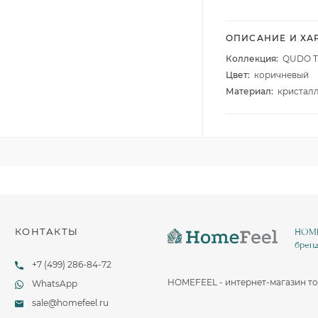
Столовые и десертные ножи
Столовые и чайные ложки
ОПИСАНИЕ И ХА
Коллекция:
QUDO Ti
Цвет:
коричневый
Материал:
кристал
КОНТАКТЫ
HOMEF
бренд
+7 (499) 286-84-72
HOMEFEEL - интернет-магазин то
WhatsApp
sale@homefeel.ru