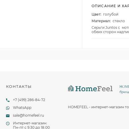
Столовые и десертные ножи
ОПИСАНИЕ И ХА
Столовые и чайные ложки
Цвет:
голубой
Материал:
стекло
Серьги Juntos с мот
обеих сторон надпись
КОНТАКТЫ
HOMEF
бренд
+7 (499) 286-84-72
HOMEFEEL - интернет-магазин то
WhatsApp
sale@homefeel.ru
Интернет-магазин:
Пн-пт c 9.30 до 18.00