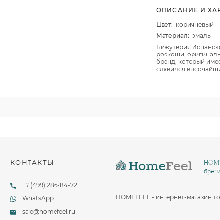
Столовые и десертные ножи
ОПИСАНИЕ И ХА
Столовые и чайные ложки
Цвет:
коричневый
Материал:
эмаль
Бижутерия Испанског
роскоши, оригинальн
бренд, который име
славился высочайши
КОНТАКТЫ
HOMEF
бренд
+7 (499) 286-84-72
HOMEFEEL - интернет-магазин то
WhatsApp
sale@homefeel.ru