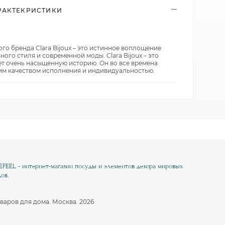
РАКТЕКРИСТИКИ
Nuova Cer
Koenitz
Pulltex
SagaForm
KUTAHYA
Rose of England
T&G
Laura Ashley
SagaForm
Uneca
Nuova Cer
T&G
о бренда Clara Bijoux – это истинное воплощение
ого стиля и современной моды. Clara Bijoux – это
Vacu Vin
Porcel
Vacu Vin
ет очень насыщенную историю. Он во все времена
Viejo Valle
SagaForm
Viejo Valle
м качеством исполнения и индивидуальностью.
Waechtersbach
T&G
Waechtersbach
Uneca
Viejo Valle
Галерея брендов
Галерея брендов
Waechtersbach
Галерея брендов
EEL - интернет-магазин посуды и элементов декора мировых
ов.
варов для дома. Москва. 2026