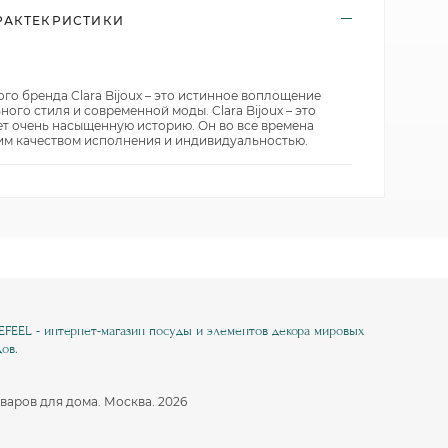
РАКТЕКРИСТИКИ
Nuova Cer
Koenitz
Pulltex
SagaForm
KUTAHYA
Rose of England
T&G
Laura Ashley
SagaForm
Uneca
Nuova Cer
T&G
о бренда Clara Bijoux – это истинное воплощение
ого стиля и современной моды. Clara Bijoux – это
Vacu Vin
Porcel
Vacu Vin
ет очень насыщенную историю. Он во все времена
Viejo Valle
SagaForm
Viejo Valle
м качеством исполнения и индивидуальностью.
Waechtersbach
T&G
Waechtersbach
Uneca
Viejo Valle
Галерея брендов
Галерея брендов
Waechtersbach
Галерея брендов
EEL - интернет-магазин посуды и элементов декора мировых
ов.
варов для дома. Москва. 2026