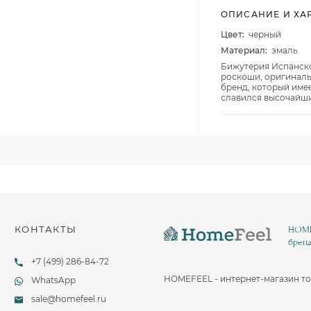
Столовые и десертные ножи
ОПИСАНИЕ И ХА
Столовые и чайные ложки
Цвет:
черный
Материал:
эмаль
Бижутерия Испанског
роскоши, оригинальн
бренд, который име
славился высочайши
КОНТАКТЫ
HOMEF
бренд
+7 (499) 286-84-72
HOMEFEEL - интернет-магазин то
WhatsApp
sale@homefeel.ru